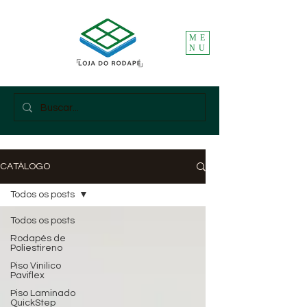
ME
NU
CATÁLOGO
Todos os posts
Todos os posts
Rodapés de
Poliestireno
Piso Vinilico
Paviflex
Piso Laminado
QuickStep