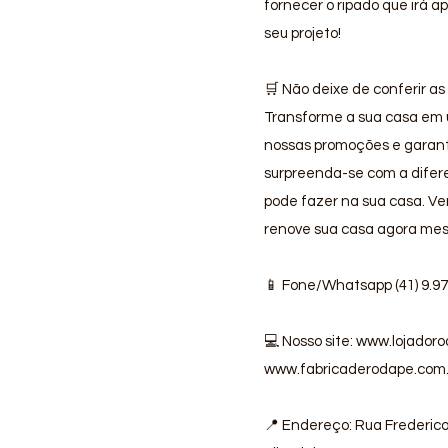
fornecer o ripado que irá a
seu projeto!
🛒 Não deixe de conferir as
Transforme a sua casa em u
nossas promoções e garanta
surpreenda-se com a dife
pode fazer na sua casa. Ve
renove sua casa agora me
📱 Fone/Whatsapp (41) 9.9
💻 Nosso site:
www.lojadoro
www.fabricaderodape.com.
📍 Endereço: Rua Frederico