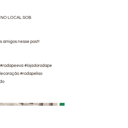
 NO LOCAL SOB
us amigos nesse post!
#rodapeeva #lojadorodape
decoração #rodapeliso
ado