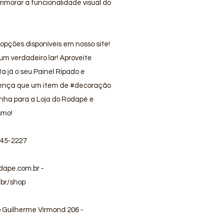
primorar a funcionalidade visual do
 opções disponíveis em nosso site!
m verdadeiro lar! Aproveite
 já o seu Painel Ripado e
rença que um item de #decoração
nha para a Loja do Rodapé e
smo!
745-2227
dape.com.br
-
br/shop
 Guilherme Virmond 206 -