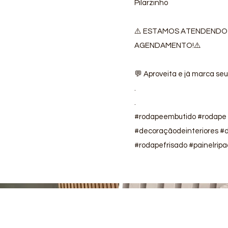
Pilarzinho
⚠️ ESTAMOS ATENDENDO
AGENDAMENTO!⚠️
💬 Aproveita e já marca se
.
.
#rodapeembutido #rodape 
#decoraçãodeinteriores #
#rodapefrisado #painelrip