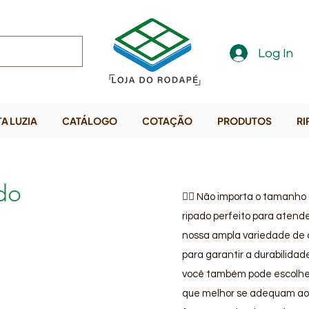
Log In
A LUZIA
CATÁLOGO
COTAÇÃO
PRODUTOS
RI
do
👷‍♀️ Não importa o tamanho 
ripado perfeito para atend
nossa ampla variedade de o
para garantir a durabilidad
você também pode escolher
que melhor se adequam ao 