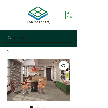
ME
NU