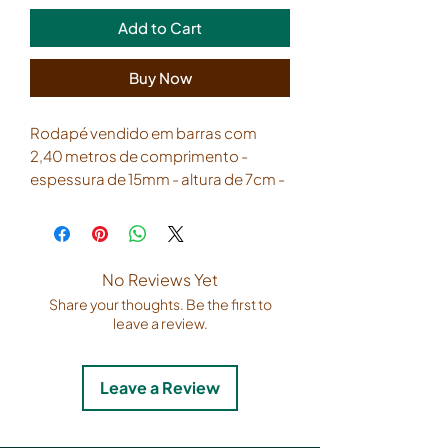
Add to Cart
Buy Now
Rodapé vendido em barras com
2,40 metros de comprimento -
espessura de 15mm - altura de 7cm -
modelo frisado - cor branco -
revestimento de PVC PET.
No Reviews Yet
Share your thoughts. Be the first to
leave a review.
Leave a Review