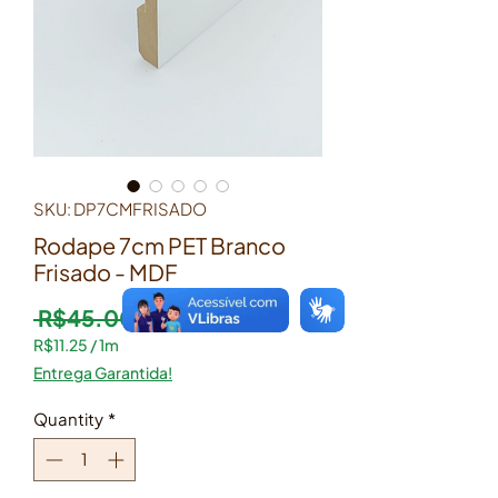
SKU: DP7CMFRISADO
Rodape 7cm PET Branco
Frisado - MDF
Regular Price
Sale Price
 R$45.00 
R$27.00
R$11.25
/
1m
R$11.25
Entrega Garantida!
per
1
Quantity
*
Meter