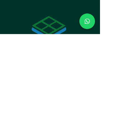
INSTITUCIONAL
Loja do Rodapé LTDA
CNPJ:
10.911.325
/0001-80
ENDEREÇO
Av. Paraná, 1862 - Sala 1 - Bacacheri,
Curitiba - PR,
82510-000