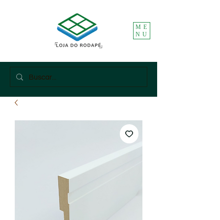
ME
NU