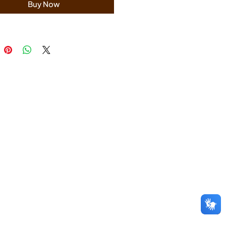
Buy Now
residências
ser lavado: fácil manutenção e
a
me Protection: proteção
al contra desgaste e danos
 de Cores:
 Régua 24972820:
x1230mm
Régua 24972810:
x1230mm
avo Régua 24972815:
x1230mm
 Régua 24974825:
x600,3mm
ções Adicionais:
 com 5,13 m²
ão exclusiva Tarkett COLLAB
 agora e transforme seu
em um verdadeiro refúgio de