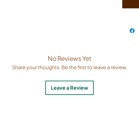
uso em 
- Pode 
limpez
- Extre
adicion
Opções
- Avelã
208,5
No Reviews Yet
- Café 
Share your thoughts. Be the first to leave a review.
208,5
- Masc
208,5
Leave a Review
- Trigo
104,5
Informa
- Caixa
- Coleç
Compre
espaço 