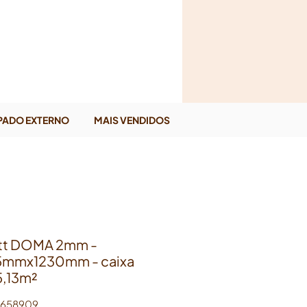
PADO EXTERNO
MAIS VENDIDOS
ett DOMA 2mm -
5mmx1230mm - caixa
5,13m²
4658909