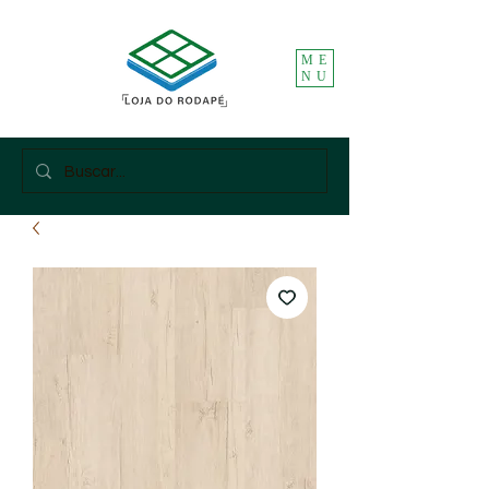
ME
NU