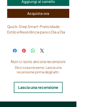
Aggiungi al carrello
Acquista ora
Quick-Step Smart: Praticidade,
Estilo e Resistência para o Dia a Dia
A linha
Smart
da Quick-Step é a
solução perfeita para quem busca
um piso laminado com visual
moderno, excelente custo-
Non ci sono ancora recensioni
benefício e desempenho técnico
Dicci cosa ne pensi. Lascia una
confiável. Com padrões que
recensione prima degli altri.
reproduzem a madeira com
fidelidade e tecnologia de proteção
contra riscos e umidade, ela é ideal
Lascia una recensione
para ambientes residenciais e
comerciais de tráfego moderado.