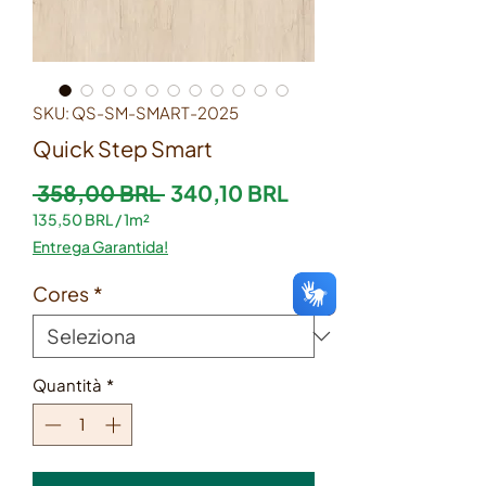
SKU: QS-SM-SMART-2025
Quick Step Smart
Prezzo regolare
Prezzo scontato
 358,00 BRL 
340,10 BRL
135,50 BRL
/
1m²
135,50 BRL
Entrega Garantida!
ogni
1
Cores
*
Metro
quadrato
Quantità
*