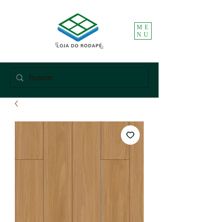
ME
NU