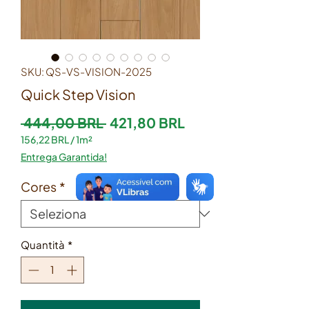
SKU: QS-VS-VISION-2025
Quick Step Vision
Prezzo regolare
Prezzo scontato
 444,00 BRL 
421,80 BRL
156,22 BRL
/
1m²
156,22 BRL
Entrega Garantida!
ogni
1
Cores
*
Metro
quadrato
Quantità
*