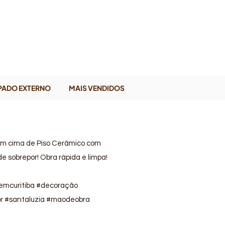
PADO EXTERNO
MAIS VENDIDOS
o em cima de Piso Cerâmico com
e sobrepor! Obra rápida e limpa!
emcuritiba #decoração
cor #santaluzia #maodeobra