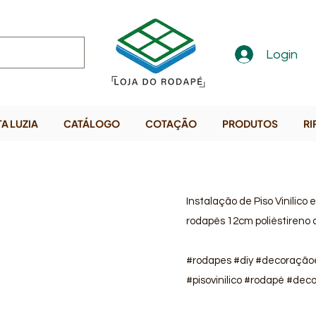
Login
A LUZIA
CATÁLOGO
COTAÇÃO
PRODUTOS
RI
Instalação de Piso Vinílic
rodapés 12cm poliéstireno d
#rodapes #diy #decoração
#pisovinilico #rodapé #de