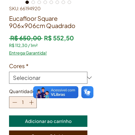
SKU: 66194920
Eucafloor Square
906x906cm Quadrado
Preço normal
Preço promocional
 R$ 650,00 
R$ 552,50
R$ 112,30
/
1m²
R$ 112,30
Entrega Garantida!
por
1
Cores
*
metro
quadrado
Quantidade
*
Adicionar ao carrinho