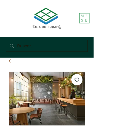
ME
NU