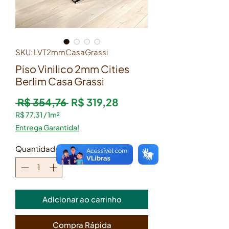
SKU: LVT2mmCasaGrassi
Piso Vinilico 2mm Cities
Berlim Casa Grassi
Preço normal
Preço promocional
 R$ 354,76 
R$ 319,28
R$ 77,31
/
1m²
R$ 77,31
Entrega Garantida!
por
1
Quantidade
*
metro
quadrado
Adicionar ao carrinho
Compra Rápida