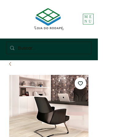
ME
NU