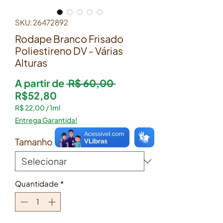
SKU: 26472892
Rodape Branco Frisado
Poliestireno DV - Várias
Alturas
Preço normal
A partir de
 R$ 60,00 
Preço promocional
R$52,80
R$ 22,00
/
1ml
R$ 22,00
Entrega Garantida!
por
1
Tamanho
*
mililitro
Quantidade
*