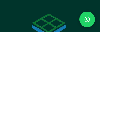
INSTITUCIONAL
Loja do Rodapé LTDA
CNPJ:
10.911.325
/0001-80
ENDEREÇO
Av. Paraná, 1862 - Sala 1 - Bacacheri,
Curitiba - PR,
82510-000