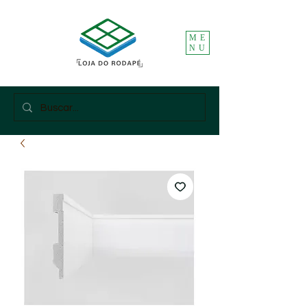
ME
NU