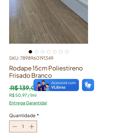
SKU: 7898960191349
Rodape 15cm Poliestireno
Frisado Branco
Preço normal
Preço promocional
 R$ 139,00 
R$ 122,32
R$ 50,97
/
1ml
R$ 50,97
Entrega Garantida!
por
1
Quantidade
*
mililitro