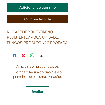
Adicionar ao carrinho
Compra Rápida
RODAPÉ DE POLIESTIRENO
RESISTENTE A AGUA, UMIDADE,
FUNGOS. PRODUTO NÃO PROPAGA
BACTÉRIAS. RODAPÉ PARA
CLINICAS.RODAPÉ PARA AREA
COMERCIAL.RODAPÉ
LAVAVEL.Resistente a pragas Fique
Ainda não há avaliações
livre dos cupins. Por serem de
Compartilhe sua opinião. Seja o
poliestireno, os rodapés são
primeiro a deixar uma avaliação.
resistentes a estes
insetos.SofisticaçãoTraga
elegância para seu ambiente. A linha
Avaliar
de poliestireno possui finalização de
alto padrão e não necessita de