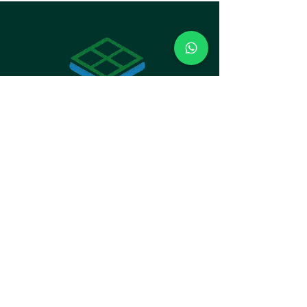
pintura.Resistente a água Limpe seu
piso sem preocupações. Os
rodapés de poliestireno não
estufam nem envergam em contato
com água.
PASSA FIO FRISADO 15CM
15cm de altura
1.5cm de largura
Barras com 2,40 metros
Código: 3.650.5185
INSTITUCIONAL
Loja do Rodapé LTDA
CNPJ:
10.911.325
/0001-80
ENDEREÇO
Av. Paraná, 1862 - Sala 1 - Bacacheri,
Curitiba - PR,
82510-000