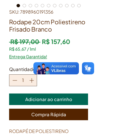
SKU: 7898960191356
Rodape 20cm Poliestireno
Frisado Branco
Preço normal
Preço promocional
 R$ 197,00 
R$ 157,60
R$ 65,67
/
1ml
R$ 65,67
Entrega Garantida!
por
1
Quantidade
*
mililitro
Adicionar ao carrinho
Compra Rápida
RODAPÉ DE POLIESTIRENO