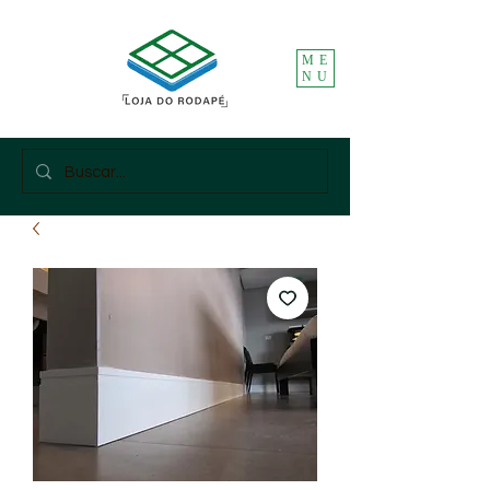
ME
NU