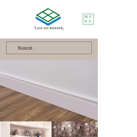
ME
NU