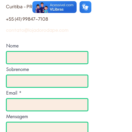
Curitiba - PR,
82510-000
+55 (41) 99847-7108
contato@lojadorodape.com
Nome
Sobrenome
Email
Mensagem