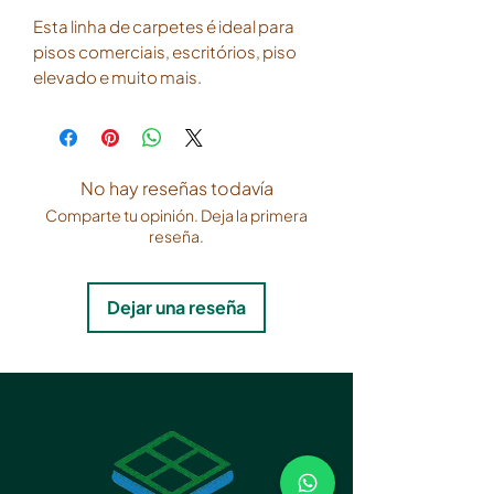
Esta linha de carpetes é ideal para
pisos comerciais, escritórios, piso
elevado e muito mais.
Produto de fácil instalação, esse
tipo de carpete é a escolha ideal
para quem busca um ambiente
No hay reseñas todavía
moderno aliado ao conforto e
Comparte tu opinión. Deja la primera
praticidade.
reseña.
Com dimensões de 50x50 cm, os
carpetes em placa Tarkett Basic®
Dejar una reseña
oferecem versatilidade na hora da
instalação, permitindo criar
diferentes padrões e designs no
ambiente que for utilizado.
Além disso, a fácil manutenção e
durabilidade tornam esse tipo de