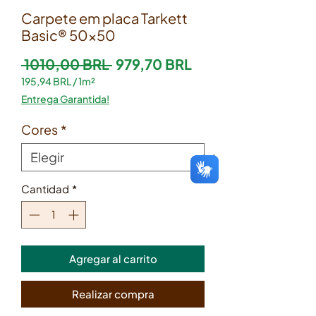
Carpete em placa Tarkett
Basic® 50x50
Precio
Precio de oferta
 1010,00 BRL 
979,70 BRL
195,94 BRL
/
1m²
195,94 BRL
Entrega Garantida!
por
1
Cores
*
Metro
cuadrado
Cantidad
*
Agregar al carrito
Realizar compra