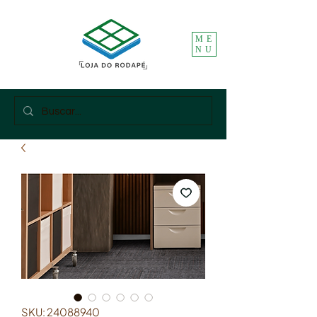
ME
NU
SKU: 24088940