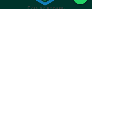
carpete uma opção econômica e de
longa duração para quem busca
qualidade e estilo para o ambiente.
INSTITUCIONAL
Loja do Rodapé LTDA
CNPJ:
10.911.325
/0001-80
ENDEREÇO
Av. Paraná, 1862 - Sala 1 - Bacacheri,
Curitiba - PR,
82510-000
WHATSAPP
+55 (41) 99847-7108