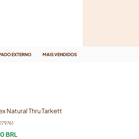
esión
PADO EXTERNO
MAIS VENDIDOS
ex Natural Thru Tarkett
179761
Precio
60 BRL