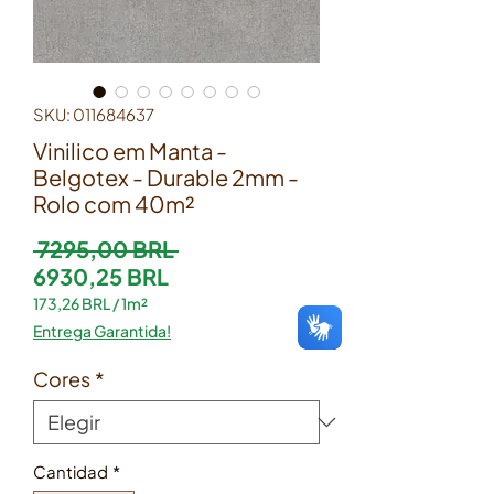
SKU: 011684637
Vinilico em Manta -
Belgotex - Durable 2mm -
Rolo com 40m²
Precio
 7295,00 BRL 
Precio de oferta
6930,25 BRL
173,26 BRL
/
1m²
173,26 BRL
Entrega Garantida!
por
1
Cores
*
Metro
cuadrado
Cantidad
*