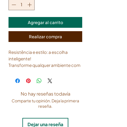
Agregar al carrito
Realizar compra
Resistência e estilo: a escolha
inteligente!
Transforme qualquer ambiente com
a robustez e a elegância de Durable -
piso vinílico heterogêneo em
mantas.
No hay reseñas todavía
Ideal para áreas de tráfego intenso,
Comparte tu opinión. Deja la primera
oferece durabilidade e fácil
reseña.
manutenção, enquanto adiciona um
toque de sofisticação com sua
variedade de texturas e cores.
Dejar una reseña