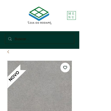
ME
NU